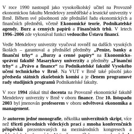
V roce 1990 nastoupil jako vysokoškolský učitel na Provozně
ekonomickou fakultu Mendelovy zemědělské a lesnické univerzity v
Brně. Během své působnosti zde přednášel řadu ekonomických a
finančních předmětů, včetně
Ekonomické teorie
,
Podnikatelské
agendy
,
Burz a cenných papírů
a
Finančních trhů
. V letech
1996–2006
zde vykonával funkci
vedoucího Ústavu financí
.
Vedle Mendelovy univerzity vyučoval rovněž na dalších vysokých
školách – garantoval a přednášel předměty
„Peníze, banky a
finanční trhy“
a
„Burzy a cenné papíry“
na
Ekonomicko-
správní fakultě Masarykovy univerzity
a předměty
„Finanční
trhy“
a
„Právo a finance“
na
Podnikatelské fakultě Vysokého
učení technického v Brně
. Na VUT v Brně také působí jako
předseda státních zkušebních komisí
a je
členem programové
rady studijních programů
Podnikatelské fakulty.
V roce
1994
získal titul
docenta
na Provozně ekonomické fakultě
Mendelovy univerzity v Brně v oboru
finance
. Dne
10. listopadu
2003
byl jmenován
profesorem
v oboru
odvětvová ekonomika a
management
.
Je
autorem jedné monografie
, několika
univerzitních skript
, více
než
třiceti původních vědeckých prací
a
mnoha konferenčních
příspěvků
prezentovaných na mezinárodních kongresech a