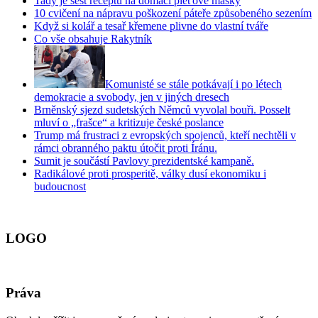
Tady je šest receptů na domácí pleťové masky
10 cvičení na nápravu poškození páteře způsobeného sezením
Když si kolář a tesař křemene plivne do vlastní tváře
Co vše obsahuje Rakytník
Komunisté se stále potkávají i po létech
demokracie a svobody, jen v jiných dresech
Brněnský sjezd sudetských Němců vyvolal bouři. Posselt
mluví o „frašce“ a kritizuje české poslance
Trump má frustraci z evropských spojenců, kteří nechtěli v
rámci obranného paktu útočit proti Íránu.
Sumit je součástí Pavlovy prezidentské kampaně.
Radikálové proti prosperitě, války dusí ekonomiku i
budoucnost
LOGO
Práva