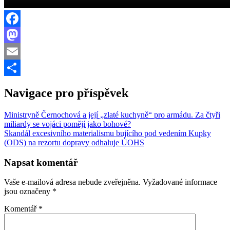
Facebook
Mastodon
Email
Share
Navigace pro příspěvek
Ministryně Černochová a její „zlaté kuchyně“ pro armádu. Za čtyři
miliardy se vojáci pomějí jako bohové?
Skandál excesivního materialismu bujícího pod vedením Kupky
(ODS) na rezortu dopravy odhaluje ÚOHS
Napsat komentář
Vaše e-mailová adresa nebude zveřejněna.
Vyžadované informace
jsou označeny
*
Komentář
*