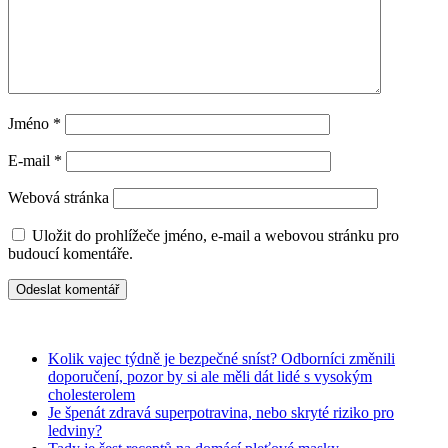
Jméno
*
E-mail
*
Webová stránka
Uložit do prohlížeče jméno, e-mail a webovou stránku pro
budoucí komentáře.
Kolik vajec týdně je bezpečné sníst? Odborníci změnili
doporučení, pozor by si ale měli dát lidé s vysokým
cholesterolem
Je špenát zdravá superpotravina, nebo skryté riziko pro
ledviny?