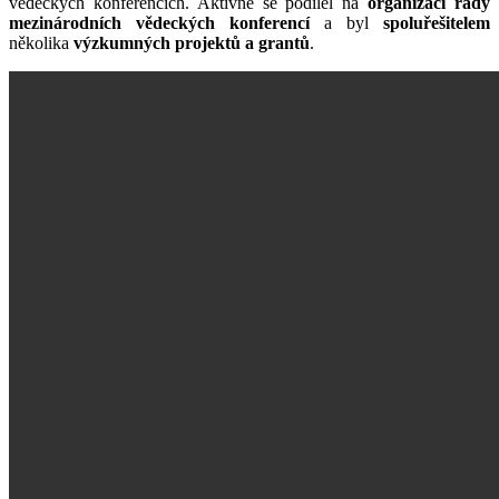
vědeckých konferencích. Aktivně se podílel na
organizaci řady
mezinárodních vědeckých konferencí
a byl
spoluřešitelem
několika
výzkumných projektů a grantů
.