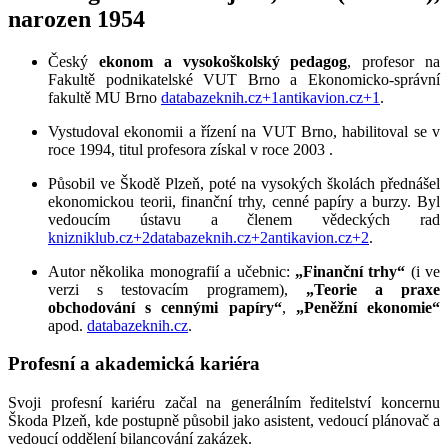
narozen 1954
Český
ekonom a vysokoškolský pedagog
, profesor na
Fakultě podnikatelské VUT Brno a Ekonomicko-správní
fakultě MU Brno
databazeknih.cz
+1
antikavion.cz
+1
.
Vystudoval ekonomii a řízení na VUT Brno, habilitoval se v
roce 1994, titul profesora získal v roce 2003
.
Působil ve Škodě Plzeň, poté na vysokých školách přednášel
ekonomickou teorii, finanční trhy, cenné papíry a burzy. Byl
vedoucím ústavu a členem vědeckých rad
knizniklub.cz
+2
databazeknih.cz
+2
antikavion.cz
+2
.
Autor několika monografií a učebnic:
„Finanční trhy“
(i ve
verzi s testovacím programem),
„Teorie a praxe
obchodování s cennými papíry“
,
„Peněžní ekonomie“
apod.
databazeknih.cz
.
Profesní a akademická kariéra
Svoji profesní kariéru začal na generálním ředitelství koncernu
Škoda Plzeň, kde postupně působil jako asistent, vedoucí plánovač a
vedoucí oddělení bilancování zakázek.