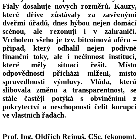
Fialy dosahuje nových rozměrů. Kauzy,
které dříve zůstávaly za zavřenými
dveřmi úřadů, dnes hýbou nejen domácí
scénou, ale rezonují i v zahraničí.
Vrcholem všeho je tzv. bitcoinová aféra –
případ, který odhalil nejen podivné
finanční toky, ale i nečinnost institucí,
které měly situaci řešit. Místo
odpovědnosti přichází mlžení, místo
spravedlnosti výmluvy. Vláda, která
slibovala změnu a transparentnost, se
stále častěji potýká s obviněními z
pokrytectví a neschopnosti čelit korupci
ve vlastních řadách.
Prof. Ing. Oldřich Rejnuš, CSc. (ekonom),