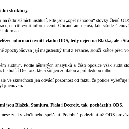
ádní struktury.
 na řadu státních institucí, kde jsou „opět náhodou“ stovky členů ODS 
acují s citlivými informacemi. Občané ani netuší, kde všude členov
é informace.
tězec informací uvnitř vládní ODS, tedy nejen na Blažka, ale i Sta
ně zpochybňován její magisterský titul z Francie, slouží krátce před 
m auditu“. Podle některých analytiků a části opozice však audit sl
 blábolící Decroix, která šíří jen zoufalou a průhlednou mlhu.
ale ve skutečnosti jen odvádí pozornost od faktu, že policie vyšetřuje
být jmenován.
ými jsou Blažek, Stanjura, Fiala i Decroix, tak pocházejí z ODS.
eré nese znaky zločinného spolčení. Podobná podezření už ODS prováze