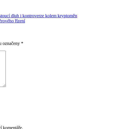
ostoucí dluh i kontroverze kolem kryptoměn
ěrového řízení
ou označeny
*
cí komentáře.