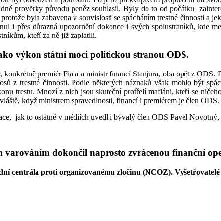
kladné prověrky původu peněz souhlasil. Byly do to od počátku zainter
, protože byla zabavena v souvislosti se spácháním trestné činnosti a je
ývnul i přes důrazná upozornění dokonce i svých spolustraníků, kde mez
kům, kteří za ně již zaplatili.
 jako výkon státní moci politickou stranou ODS.
dy, konkrétně premiér Fiala a ministr financí Stanjura, oba opět z ODS. 
osů z trestné činnosti. Podle některých náznaků však mohlo být spá
u trestu. Mnozí z nich jsou skuteční protřelí mafiáni, kteří se niče
vláště, když ministrem spravedlnosti, financí i premiérem je člen ODS.
e, jak to ostatně v médiích uvedl i bývalý člen ODS Pavel Novotný, k
m varováním dokončil naprosto zvrácenou finanční ope
odní centrála proti organizovanému zločinu (NCOZ). Vyšetřovatelé 