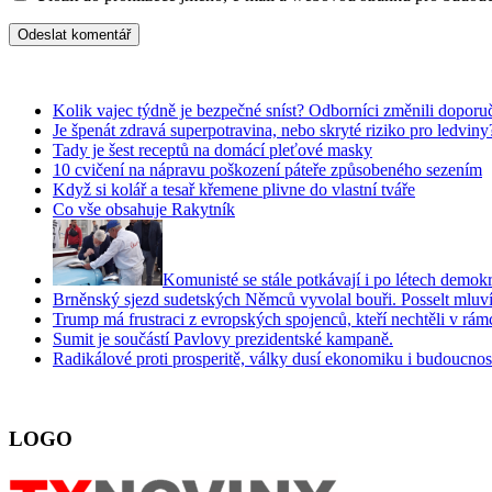
Kolik vajec týdně je bezpečné sníst? Odborníci změnili doporuč
Je špenát zdravá superpotravina, nebo skryté riziko pro ledviny
Tady je šest receptů na domácí pleťové masky
10 cvičení na nápravu poškození páteře způsobeného sezením
Když si kolář a tesař křemene plivne do vlastní tváře
Co vše obsahuje Rakytník
Komunisté se stále potkávají i po létech demokr
Brněnský sjezd sudetských Němců vyvolal bouři. Posselt mluví o
Trump má frustraci z evropských spojenců, kteří nechtěli v rámc
Sumit je součástí Pavlovy prezidentské kampaně.
Radikálové proti prosperitě, války dusí ekonomiku i budoucnos
LOGO