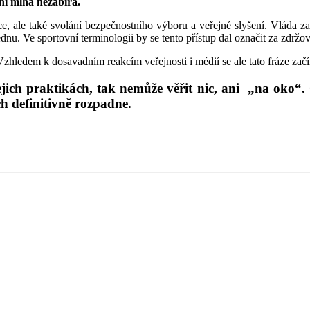
ani mlha nezabírá.
, ale také svolání bezpečnostního výboru a veřejné slyšení. Vláda zat
nu. Ve sportovní terminologii by se tento přístup dal označit za zdržov
edem k dosavadním reakcím veřejnosti i médií se ale tato fráze začíná
ich praktikách, tak nemůže věřit nic, ani „na oko“.
ch definitivně rozpadne.