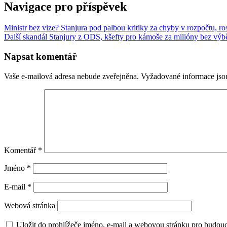
Navigace pro příspěvek
Ministr bez vize? Stanjura pod palbou kritiky za chyby v rozpočtu, r
Další skandál Stanjury z ODS, kšefty pro kámoše za milióny bez výb
Napsat komentář
Vaše e-mailová adresa nebude zveřejněna.
Vyžadované informace js
Komentář
*
Jméno
*
E-mail
*
Webová stránka
Uložit do prohlížeče jméno, e-mail a webovou stránku pro budou