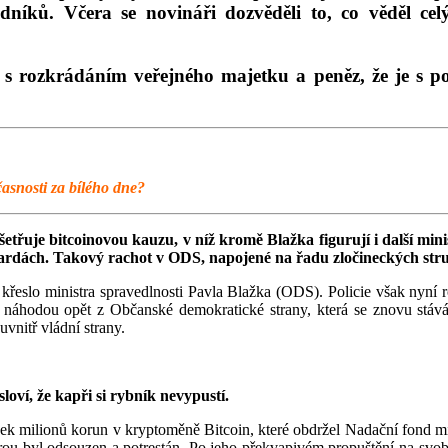
edníků. Včera se novináři dozvěděli to, co věděl 
s rozkrádáním veřejného majetku a peněz, že je s pod
učasnosti za bílého dne?
yšetřuje bitcoinovou kauzu, v níž kromě Blažka figurují i další mini
ardách. Takový rachot v ODS, napojené na řadu zločineckých struk
la křeslo ministra spravedlnosti Pavla Blažka (ODS). Policie však nyní
 né náhodou opět z Občanské demokratické strany, která se znovu st
uvnitř vládní strany.
loví, že kapři si rybník nevypustí.
k milionů korun v kryptoměně Bitcoin, které obdržel Nadační fond mini
terou byl odsouzen a potrestán. Po jeho překvapivém propuštění na sv