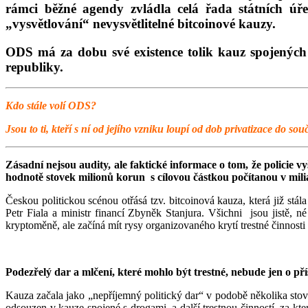
rámci běžné agendy zvládla celá řada státních úř
„vysvětlování“ nevysvětlitelné bitcoinové kauzy.
ODS má za dobu své existence tolik kauz spojených 
republiky.
Kdo stále volí ODS?
Jsou to ti, kteří s ní od jejího vzniku loupí od dob privatizace do so
Zásadní nejsou audity, ale faktické informace o tom, že policie v
hodnotě stovek milionů korun s cílovou částkou počítanou v mili
Českou politickou scénou otřásá tzv. bitcoinová kauza, která již stá
Petr Fiala a ministr financí Zbyněk Stanjura. Všichni jsou jistě,
kryptoměně, ale začíná mít rysy organizovaného krytí trestné činnosti 
Podezřelý dar a mlčení, které mohlo být trestné, nebude jen o přís
Kauza začala jako „nepříjemný politický dar“ v podobě několika stove
odsouzen v kauze spojené s drogami, a další trestnou činností, za k