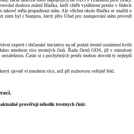
esování doslova známí Blažka, kteří chtěli vytáhnout peníze v řádech
ko takové měla propadnout státu. Ale všichni okolo Blažka se snažili o
i nimi byl i Stanjura, který přes Úřad pro zastupování státu provedl
Právní experti i občanské iniciativy na ně podali trestní oznámení kvůli
cháno mnohem více trestných činů. Řada členů ODS, již v minulosti
ho nezaleknou. Často si z pochybných peněz mohou dovolit ty nejlepší
terý zjevně ví mnohem více, než při rozhovoru veřejně řekl.
raci.
aktuálně prověřují několik trestných činů: