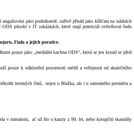
angažováni jako podnikatelé, zuřivě přisátí jako klíšťata na stádních
é ODS působí v IT zakázkách, které mají potenciál ovlivňovat řadu
njuru, Fialu a jejich poradce.
volbami pouze jako „mediální kachna ODS“, která se jen kroutí se před
ouží pouze k odklonění pozornosti médií a veřejnosti od skutečného
 několik trestných činů, nejen u Blažka, ale i u samotného premiéra a
la v minulosti, ať už šlo o kauzy z 90. let, nebo korupční skandály