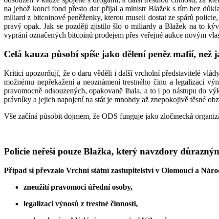
na jehož konci fond přesto dar přijal a ministr Blažek s tím bez dů
miliard z bitcoinové peněženky, kterou museli dostat ze spárů policie
pravý opak. Jak se později zjistilo šlo o miliardy a Blažek na to k
vyprání označených bitcoinů prodejem přes veřejné aukce novým vlastní
Celá kauza působí spíše jako dělení peněz mafií, než
Kritici upozorňují, že o daru věděli i další vrcholní představitelé vlá
možnému nepřekažení a neoznámení trestného činu a legalizaci výn
pravomocně odsouzených, opakovaně lhala, a to i po nástupu do výkon
právníky a jejich napojení na stát je mnohdy až znepokojivě těsné obz
Vše začíná působit dojmem, že ODS funguje jako zločinecká organizac
Policie neřeší pouze Blažka, který navzdory důrazný
Případ si převzalo Vrchní státní zastupitelství v Olomouci a Nár
zneužití pravomoci úřední osoby,
legalizaci výnosů z trestné činnosti,