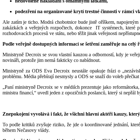
nedovolené nakládání s omamnými látkami,
podezření na organizované krytí trestné činnosti v rámci vl
Ale zatím je ticho. Modrá chobotnice bude jistě oříškem, napojeným i
zakázkách a veřejných rozpočtech, dokonce IT systémech, které pr
rozhodovacích procesů ve státu, nebo těžit jinak veřejnosti nepřístupn
Podle veřejně dostupných informací se šetření zaměřuje na celý ře
Ministryně Decroix se svou vlastní kauzou a odborností, kdy je veřej
novináři, protože jim nemá fakticky co nabídnout.
Ministryně za ODS Eva Decroix neustále opakuje frázi o „nezávislé
problému. Média přebírají nesmysly a ODS se snaží do voleb přečkat s
„Paní ministryně Decroix se v médiích prezentuje jako reformátorka, 
ministra financí,“ uvedl jeden z opozičních poslanců, který si nepřál 
Znepokojení vyvolává i fakt, že všichni hlavní aktéři kauzy, kter
To podle kritiků zvyšuje riziko, že jde o koordinované jednání, kt
během Nečasovy vlády.