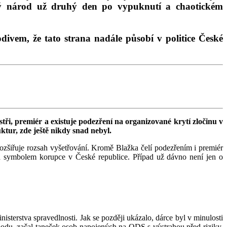
celý národ už druhý den po vypuknutí a chaotickém
ivem, že tato strana nadále působí v politice České
stři, premiér a existuje podezření na organizované krytí zločinu v
tur, zde ještě nikdy snad nebyl.
 rozšiřuje rozsah vyšetřování. Kromě Blažka čelí podezřením i premiér
ává symbolem korupce v České republice. Případ už dávno není jen o
sterstva spravedlnosti. Jak se později ukázalo, dárce byl v minulosti
obodu, začal taneček osob napojených na ODS s výstrahou před riziky,