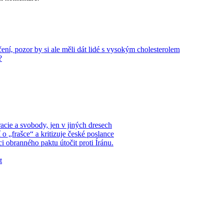
ení, pozor by si ale měli dát lidé s vysokým cholesterolem
?
acie a svobody, jen v jiných dresech
 „frašce“ a kritizuje české poslance
i obranného paktu útočit proti Íránu.
t