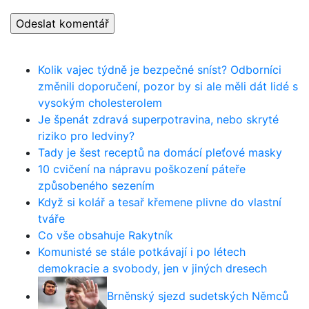
Kolik vajec týdně je bezpečné sníst? Odborníci
změnili doporučení, pozor by si ale měli dát lidé s
vysokým cholesterolem
Je špenát zdravá superpotravina, nebo skryté
riziko pro ledviny?
Tady je šest receptů na domácí pleťové masky
10 cvičení na nápravu poškození páteře
způsobeného sezením
Když si kolář a tesař křemene plivne do vlastní
tváře
Co vše obsahuje Rakytník
Komunisté se stále potkávají i po létech
demokracie a svobody, jen v jiných dresech
Brněnský sjezd sudetských Němců