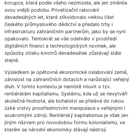
korupce, která podle všeho nezmizela, ale jen změnila
svou vnější podobu. Privatizační rabování
devadesátých let, které zlikvidovalo velkou část
českého průmyslového dědictví a předalo trhy i
infrastrukturu zahraničním partnerům, jako by se nyní
opakovalo. Tentokrát se vše odehrálo v prostředí
digitálních financí a technologických novinek, ale
způsoby otisku kmotrů devadesátek zůstávají stále
stejné.
Výsledkem je opětovné ekonomické oslabování země,
závislost na zahraničních dotacích a narůstající veřejný
dluh. V tomto kontextu je namístě mluvit o tzv.
rentiérském kapitalismu. Systému, kde už se nevytváří
skutečná hodnota, ale bohatství se přelévá do rukou
úzké vrstvy prostřednictvím manipulace s veřejnými i
soukromými zdroji. Rentiérský kapitalismus je však jen
jiným názvem pro novodobou formu kolonialismu, ve
kterém se národní ekonomiky stávají nástroji