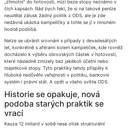
„zhmotní“ do hotovosti, mizí beze stopy neznámo v
čích kapsách. Rád bych řekl, že si na takové peníze
neudělal zálusk žádný politik z ODS, ale je zde
nedávná ukázka kampeilčky a tohle se jí v mnohém
hodně podobá.
Nelze se ubránit srovnání s případy z devadesátých
let, konkrétně s aférami kolem kampeliček, kde rovněž
docházelo k výběru obrovských částek v hotovosti,
které následně zmizely bez jakékoli účetní nebo
majetkové stopy. Tyto praktiky tehdy přispěly k
hluboké nedůvěře veřejnosti v politiku, bankovní
systém i právní stát. A opět u všeho svítila ODS.
Historie se opakuje, nová
podoba starých praktik se
vrací
Kauza 12 miliard v sobě nese otisk strukturální