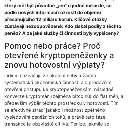
který měl být původně „jen“ o jedné miliardě, se
podle nových informací rozrostl do objemu
přesahujícího 12 miliard korun. Klíčové otázky
zůstávají nezodpovězené: Kdo získal podíly z těchto
peněz? A za jaké služby či činnosti byly vypláceny?
Pomoc nebo práce? Proč
otevřené kryptopeněženky a
znovu hotovostní výplaty?
Indicie naznačují, že úkolem nebyla žádná
systematická ekonomická činnost, ale především
otevření přístupu ke kryptopeněženkám, následné
konverze kryptoměn (zejména bitcoinů) do fiat měn, a
především výběr těchto prostředků v hotovosti. Tím
se efektivně ztrácí jakákoli možnost zpětného
vysledování peněžních toků, a právě tato fáze
transakce je obzvláště citlivá. Peníze, jakmile se