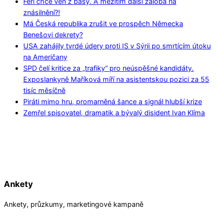
Feri chce ven z basy. A mezitím další žaloba na
znásilnění?!
Má Česká republika zrušit ve prospěch Německa
Benešovi dekrety?
USA zahájily tvrdé údery proti IS v Sýrii po smrtícím útoku
na Američany
SPD čelí kritice za „trafiky“ pro neúspěšné kandidáty.
Exposlankyně Maříková míří na asistentskou pozici za 55
tisíc měsíčně
Piráti mimo hru, promarněná šance a signál hlubší krize
Zemřel spisovatel, dramatik a bývalý disident Ivan Klíma
Ankety
Ankety, průzkumy, marketingové kampaně