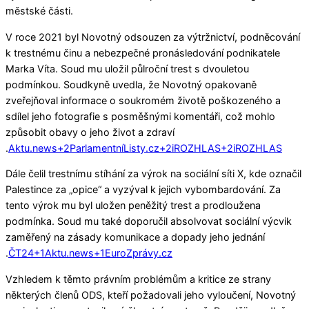
městské části.
V roce 2021 byl Novotný odsouzen za výtržnictví, podněcování
k trestnému činu a nebezpečné pronásledování podnikatele
Marka Víta.
Soud mu uložil půlroční trest s dvouletou
podmínkou.
Soudkyně uvedla, že Novotný opakovaně
zveřejňoval informace o soukromém životě poškozeného a
sdílel jeho fotografie s posměšnými komentáři, což mohlo
způsobit obavy o jeho život a zdraví
.
Aktu.news
+2
ParlamentníListy.cz
+2
iROZHLAS
+2
iROZHLAS
Dále čelil trestnímu stíhání za výrok na sociální síti X, kde označil
Palestince za „opice“ a vyzýval k jejich vybombardování.
Za
tento výrok mu byl uložen peněžitý trest a prodloužena
podmínka.
Soud mu také doporučil absolvovat sociální výcvik
zaměřený na zásady komunikace a dopady jeho jednání
.
ČT24
+1
Aktu.news
+1
EuroZprávy.cz
Vzhledem k těmto právním problémům a kritice ze strany
některých členů ODS, kteří požadovali jeho vyloučení, Novotný