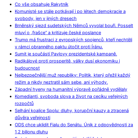
Co vše obsahuje Rakytník
Komunisté se stále potkávají i po létech demokracie a
svobody, jen v jiných dresech
Brněnský sjezd sudetských Němců vyvolal bouři. Posselt
mluví o „frašce“ a kritizuje české poslance
Trump má frustraci z evropských spojenců, kteří nechtěli
v rámci obranného paktu útočit proti Íránu.
Sumit je součástí Pavlovy prezidentské kampaně.
Radikálové proti prosperitě, války dusí ekonomiku i
budoucnost
Nejbezpečnější muž republiky: Politik, který přežil každý
režim a nikdy neztratil sám sebe, ani výhody.
Západní hyeny na humanitní výpravě pořádně vydělaly
Komedianti, svoboda slova a život na cecíku veřejných
rozpočtů
Selhání koalice Spolu: dluhy, korupční kauzy a ztracená
důvěra veřejnosti
ODS chce uklidit Fialu do Senátu. Únik z odpovědnosti za
1,2 bilionu dluhu