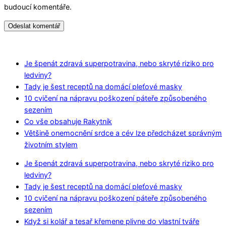
budoucí komentáře.
Je špenát zdravá superpotravina, nebo skryté riziko pro
ledviny?
Tady je šest receptů na domácí pleťové masky
10 cvičení na nápravu poškození páteře způsobeného
sezením
Co vše obsahuje Rakytník
Většině onemocnění srdce a cév lze předcházet správným
životním stylem
Je špenát zdravá superpotravina, nebo skryté riziko pro
ledviny?
Tady je šest receptů na domácí pleťové masky
10 cvičení na nápravu poškození páteře způsobeného
sezením
Když si kolář a tesař křemene plivne do vlastní tváře