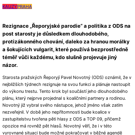
KAUZY
PRAHA
Rezignace „Řeporyjské parodie“ a politika z ODS na
post starosty je důsledkem dlouhodobého,
protizákonného chování, daleko za hranou morálky
a šokujících vulgarit, které používá bezprostředně
téměř vůči každému, kdo slušně projevuje jiný
názor.
Starosta pražských Řeporyjí Pavel Novotný (ODS) oznámil, že v
nejbližších týdnech rezignuje na svou funkci a plánuje nastoupit
do výkonu trestu.
Tento krok byl součástí jeho dlouhodobého
plánu, který nejprve projednal s koaličními partnery a rodinou.
Novotný již vybral svého nástupce, jehož jméno však zatím
nezveřejnil.
V době jeho nepřítomnosti bude koalice v
zastupitelstvu tvořena pěti hlasy z ODS a TOP 09, přičemž
opozice má rovněž pět hlasů.
Novotný věří, že i v této
vyrovnané situaci bude možné pokračovat v běžné agendě