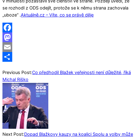
v minulosti pozastavil své členství ve straně.
Později uvedl, že
se rozhodl z ODS odejít, protože se k němu strana zachovala
„uboze“
.
Aktuálně.cz – Víte, co se právě děje
Facebook
Mastodon
Email
Share
Previous Post:
Co předhodil Blažek veřejnosti není důležité, říká
Michal Riško
Next Post:
Dopad Blažkovy kauzy na koalici Spolu a volby může