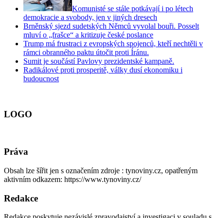
Komunisté se stále potkávají i po létech
demokracie a svobody, jen v jiných dresech
Brněnský sjezd sudetských Němců vyvolal bouři. Posselt
mluví o „frašce“ a kritizuje české poslance
Trump má frustraci z evropských spojenců, kteří nechtěli v
rámci obranného paktu útočit proti Íránu.
Sumit je součástí Pavlovy prezidentské kampaně.
Radikálové proti prosperitě, války dusí ekonomiku i
budoucnost
LOGO
Práva
Obsah lze šířit jen s označením zdroje : tynoviny.cz, opatřeným
aktivním odkazem: https://www.tynoviny.cz/
Redakce
Redakce poskytuje nezávislé zpravodajství a investigaci v souladu s