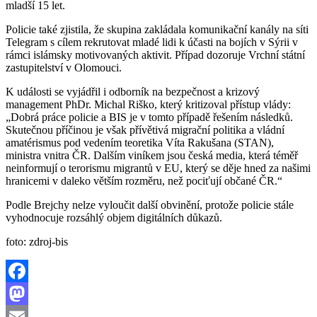
mladší 15 let.
Policie také zjistila, že skupina zakládala komunikační kanály na síti
Telegram s cílem rekrutovat mladé lidi k účasti na bojích v Sýrii v
rámci islámsky motivovaných aktivit. Případ dozoruje Vrchní státní
zastupitelství v Olomouci.
K události se vyjádřil i odborník na bezpečnost a krizový
management PhDr. Michal Riško, který kritizoval přístup vlády:
„Dobrá práce policie a BIS je v tomto případě řešením následků.
Skutečnou příčinou je však přívětivá migrační politika a vládní
amatérismus pod vedením teoretika Víta Rakušana (STAN),
ministra vnitra ČR. Dalším viníkem jsou česká media, která téměř
neinformují o terorismu migrantů v EU, který se děje hned za našimi
hranicemi v daleko větším rozměru, než pociťují občané ČR.“
Podle Brejchy nelze vyloučit další obvinění, protože policie stále
vyhodnocuje rozsáhlý objem digitálních důkazů.
foto: zdroj-bis
Facebook
Mastodon