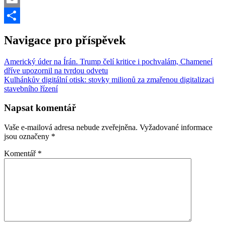
Email
Share
Navigace pro příspěvek
Americký úder na Írán. Trump čelí kritice i pochvalám, Chameneí
dříve upozornil na tvrdou odvetu
Kulhánkův digitální otisk: stovky milionů za zmařenou digitalizaci
stavebního řízení
Napsat komentář
Vaše e-mailová adresa nebude zveřejněna.
Vyžadované informace
jsou označeny
*
Komentář
*