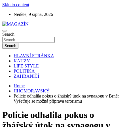
Skip to content
Neděle, 9 srpna, 2026
Search
MAGAZÍN
Search
HLAVNÍ STRÁNKA
KAUZY
LIFE STYLE
POLITIKA
ZAHRANIČÍ
Home
JIHOMORAVSKÝ
Policie odhalila pokus o žhářský útok na synagogu v Brně:
Vyšetřuje se možná příprava terorismu
Policie odhalila pokus o
žhářský útok na synagogu v