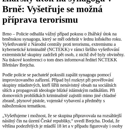
Brně: Vyšetřuje se možná
příprava terorismu
Brno – Policie odhalila vážný případ pokusu o žhářský útok na
brněnskou synagogu, který se měl odehrát v lednu loňského roku.
Vyšetřovatelé z Národní centrály proti terorismu, extremismu a
kybernetické kriminalitě (NCTEKK) v rámci širšího vyšetřování
extremistické skupiny zadrželi pět osob, z nichž dvě byly obviněny.
Na tiskové konferenci o tom dnes informoval ředitel NCTEKK
Břetislav Brejcha.
Podle policie se pachatelé pokusili zapálit synagogu pomocí
improvizovaného zařízení. Případ byl rozkryt při prověřování
skupiny mladistvých, kteří šířili nenávistný obsah na sociálních
sítích a propagovali ideologie blízké islámským radikálům. Při
domovních prohlídkách kriminalisté zajistili mimo jiné chladné
zbraně, plynové pistole, vojenské vybavení a předměty s
náboženskou tematikou.
„Vyšetřujeme i možnost, že se skupina připravovala na rozsáhlejší
násilný čin na území České republiky,“ uvedl Brejcha. Dodal, že
většina podezřelých je mladší 18 let a v případu figurovaly i osoby