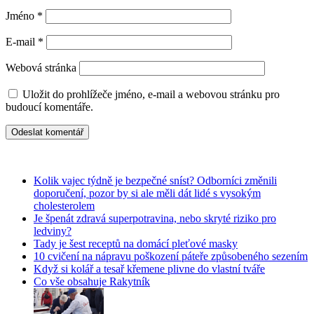
Jméno
*
E-mail
*
Webová stránka
Uložit do prohlížeče jméno, e-mail a webovou stránku pro
budoucí komentáře.
Kolik vajec týdně je bezpečné sníst? Odborníci změnili
doporučení, pozor by si ale měli dát lidé s vysokým
cholesterolem
Je špenát zdravá superpotravina, nebo skryté riziko pro
ledviny?
Tady je šest receptů na domácí pleťové masky
10 cvičení na nápravu poškození páteře způsobeného sezením
Když si kolář a tesař křemene plivne do vlastní tváře
Co vše obsahuje Rakytník